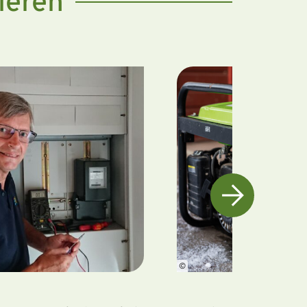
ieren
©