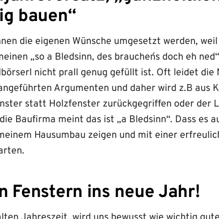
ig bauen“
nnen die eigenen Wünsche umgesetzt werden, wei
einen „so a Bledsinn, des brauchen´s doch eh ned“
örserl nicht prall genug gefüllt ist. Oft leidet die
angeführten Argumenten und daher wird z.B aus 
enster statt Holzfenster zurückgegriffen oder der
 die Baufirma meint das ist „a Bledsinn“. Dass es 
meinem Hausumbau zeigen und mit einer erfreuli
arten.
n Fenstern ins neue Jahr!
lten Jahreszeit, wird uns bewusst wie wichtig gute