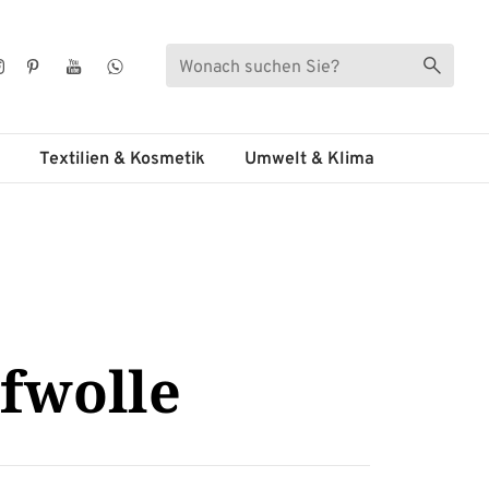
Suche
Suche s
ebook
Instagram
Pinterest
YouTube
WhatsApp
Textilien & Kosmetik
Umwelt & Klima
fwolle