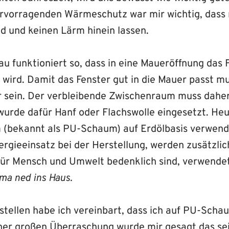
rvorragenden Wärmeschutz war mir wichtig, dass
nd und keinen Lärm hinein lassen.
u funktioniert so, dass in eine Maueröffnung das 
 wird. Damit das Fenster gut in die Mauer passt m
r sein. Der verbleibende Zwischenraum muss daher
wurde dafür Hanf oder Flachswolle eingesetzt. Heu
(bekannt als PU-Schaum) auf Erdölbasis verwend
rgieeinsatz bei der Herstellung, werden zusätzlich
e für Mensch und Umwelt bedenklich sind, verwende
ma ned ins Haus.
stellen habe ich vereinbart, dass ich auf PU-Scha
er großen Überraschung wurde mir gesagt das sei