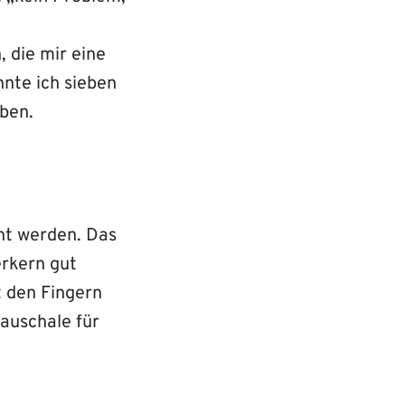
 die mir eine
nnte ich sieben
eben.
cht werden. Das
erkern gut
t den Fingern
Pauschale für