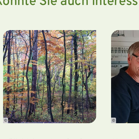
könnte Sie auch interess
©
©