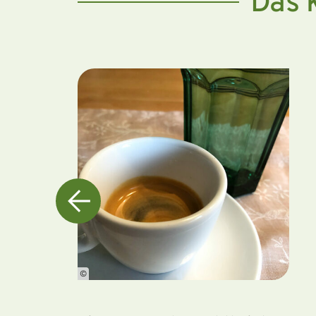
Das 
©