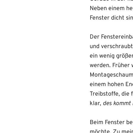
Neben einem he
Fenster dicht si
Der Fenstereinba
und verschraubt
ein wenig größe
werden. Früher 
Montageschaum 
einem hohen Ene
Treibstoffe, di
klar,
des kommt 
Beim Fenster be
möchte. Zu mein