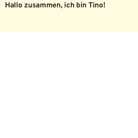
Hallo zusammen, ich bin Tino!
Impressum
Datenschutz
Barriere­freiheits­erklärung
Kontakt
Newsletter