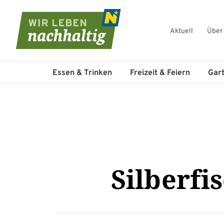
Aktuell
Über
Navigation überspringen
Essen & Trinken
Freizeit & Feiern
Gar
Silberfi