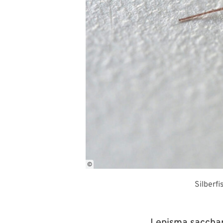
©
Silberfi