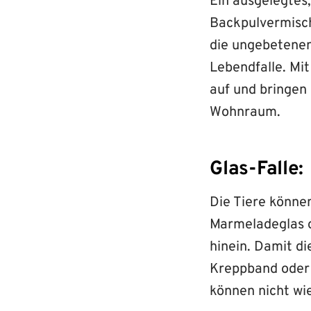
Ein ausgelegtes,
Backpulvermisch
die ungebetenen
Lebendfalle. Mit
auf und bringen
Wohnraum.
Glas-Falle:
Die Tiere können
Marmeladeglas od
hinein. Damit d
Kreppband oder l
können nicht wi