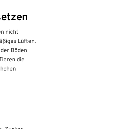
setzen
en nicht
äßiges Lüften.
 der Böden
Tieren die
chchen