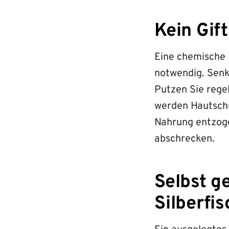
Kein Gif
Eine chemische 
notwendig. Senk
Putzen Sie rege
werden Hautschu
Nahrung entzoge
abschrecken.
Selbst g
Silberfi