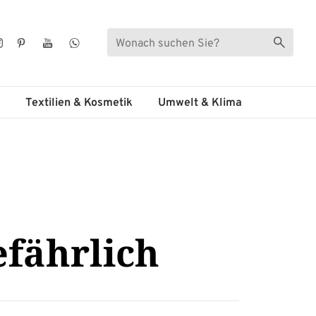
Suche
Suche s
ebook
Instagram
Pinterest
YouTube
WhatsApp
Textilien & Kosmetik
Umwelt & Klima
efährlich