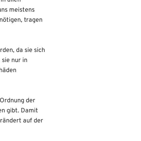
in allen
uns meistens
enötigen, tragen
den, da sie sich
sie nur in
chäden
r Ordnung der
en gibt. Damit
erändert auf der