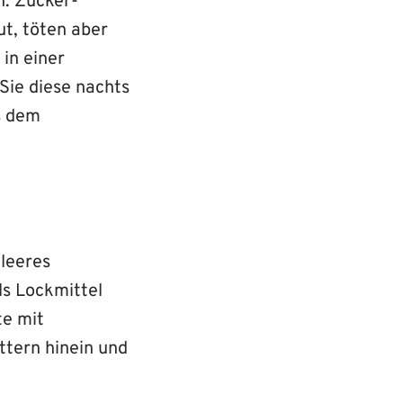
n. Zucker-
t, töten aber
in einer
 Sie diese nachts
s dem
 leeres
ls Lockmittel
te mit
ttern hinein und