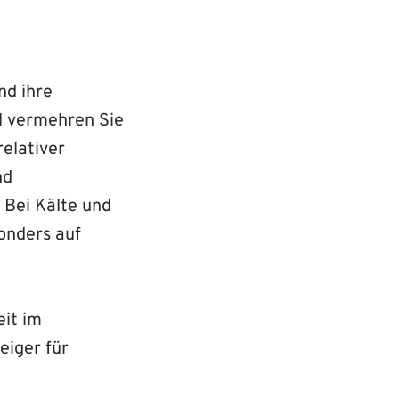
nd ihre
l vermehren Sie
elativer
nd
 Bei Kälte und
onders auf
eit im
eiger für