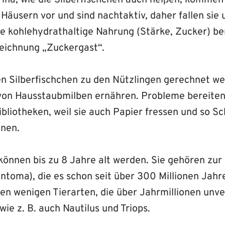
ina, wie die Silberfischchen auch heißen, kommen 
äusern vor und sind nachtaktiv, daher fallen sie 
sie kohlehydrathaltige Nahrung (Stärke, Zucker) b
zeichnung „Zuckergast“.
n Silberfischchen zu den Nützlingen gerechnet wer
on Hausstaubmilben ernähren. Probleme bereiten 
bliotheken, weil sie auch Papier fressen und so S
nnen.
 können bis zu 8 Jahre alt werden. Sie gehören zu
ntoma), die es schon seit über 300 Millionen Jahr
den wenigen Tierarten, die über Jahrmillionen unv
wie z. B. auch Nautilus und Triops.