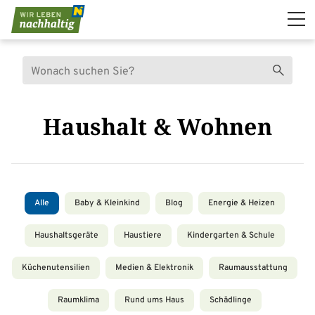
Navigation überspringen
Suche
Suchen
Haushalt & Wohnen
Alle
Baby & Kleinkind
Blog
Energie & Heizen
Haushaltsgeräte
Haustiere
Kindergarten & Schule
Küchenutensilien
Medien & Elektronik
Raumausstattung
Raumklima
Rund ums Haus
Schädlinge