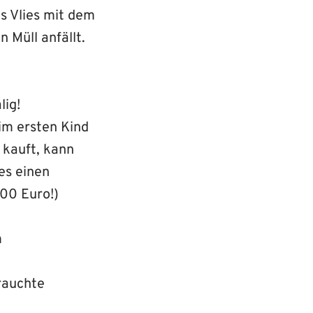
as Vlies mit dem
n Müll anfällt.
lig!
im ersten Kind
 kauft, kann
es einen
100 Euro!)
n
rauchte