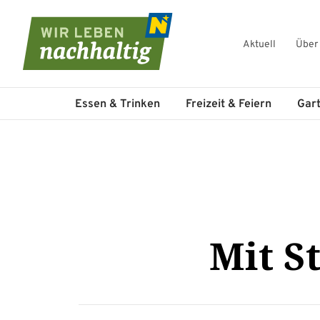
Aktuell
Über
Navigation überspringen
Essen & Trinken
Freizeit & Feiern
Gar
Mit S