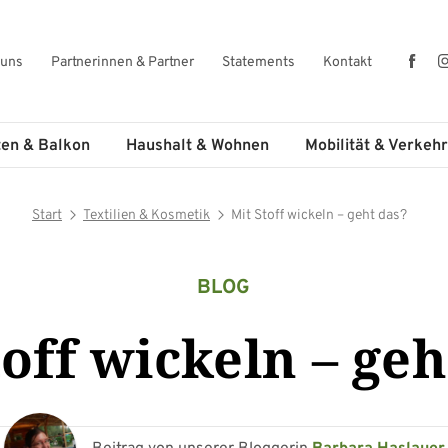
Fac
 uns
Partnerinnen & Partner
Statements
Kontakt
ten & Balkon
Haushalt & Wohnen
Mobilität & Verkehr
Start
Textilien & Kosmetik
Mit Stoff wickeln – geht das?
BLOG
toff wickeln – geh