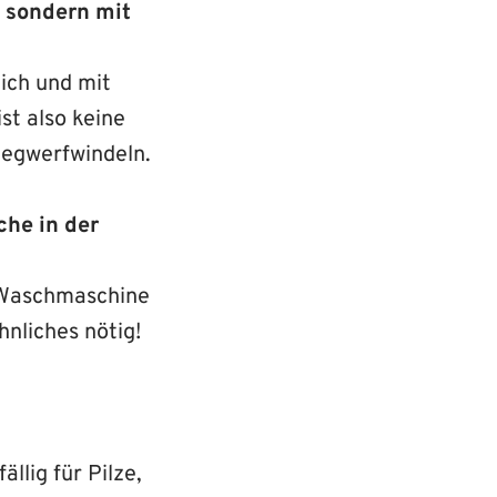
, sondern mit
ich und mit
st also keine
Wegwerfwindeln.
che in der
r Waschmaschine
nliches nötig!
llig für Pilze,