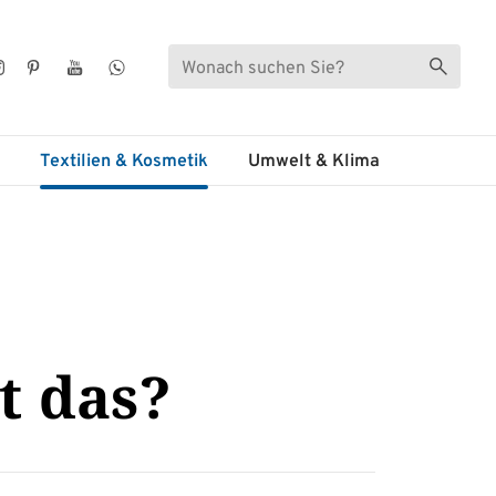
Suche
Suche s
ebook
Instagram
Pinterest
YouTube
WhatsApp
Textilien & Kosmetik
Umwelt & Klima
t das?