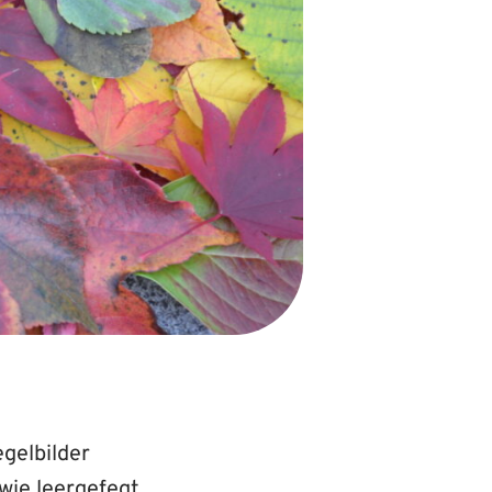
gelbilder
 wie leergefegt