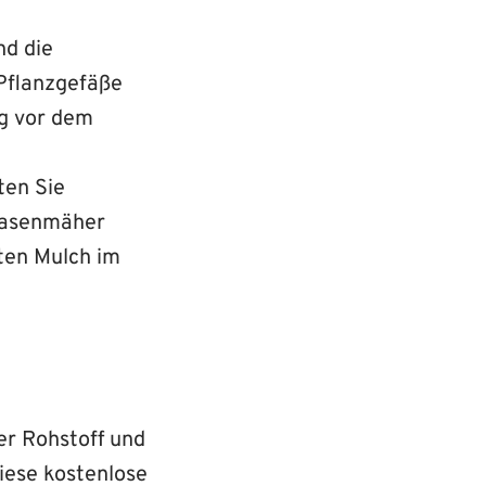
nd die
 Pflanzgefäße
ng vor dem
ten Sie
 Rasenmäher
rten Mulch im
ger Rohstoff und
diese kostenlose