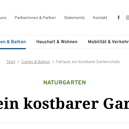
Fac
 uns
Partnerinnen & Partner
Statements
Kontakt
ten & Balkon
Haushalt & Wohnen
Mobilität & Verkehr
Start
Garten & Balkon
Falllaub, ein kostbarer Gartenschatz
NATURGARTEN
 ein kostbarer Ga