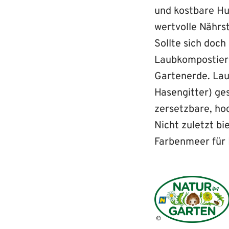
und kostbare Hu
wertvolle Nährs
Sollte sich doch
Laubkompostier
Gartenerde. Lau
Hasengitter) ge
zersetzbare, ho
Nicht zuletzt bi
Farbenmeer für B
©