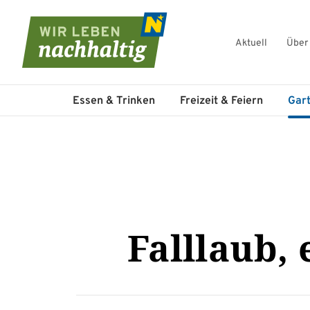
Aktuell
Über
Navigation überspringen
Essen & Trinken
Freizeit & Feiern
Gar
Falllaub,