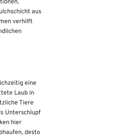
tionen.
ulchschicht aus
men verhilft
ndlichen
ichzeitig eine
ttete Laub in
zliche Tiere
ls Unterschlupf
ken hier
ubhaufen, desto