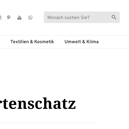
Suche
Suche s
ebook
Instagram
Pinterest
YouTube
WhatsApp
Textilien & Kosmetik
Umwelt & Klima
rtenschatz