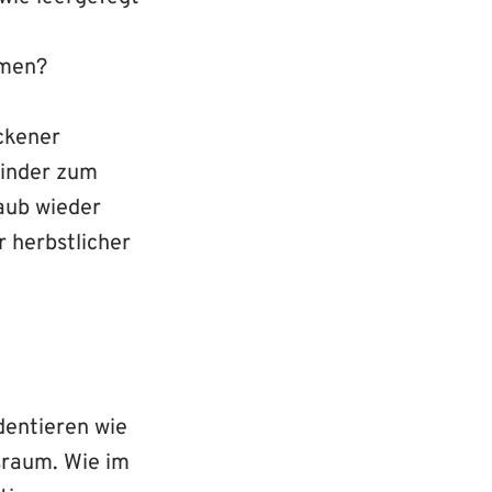
umen?
ockener
Kinder zum
aub wieder
r herbstlicher
dentieren wie
raum. Wie im