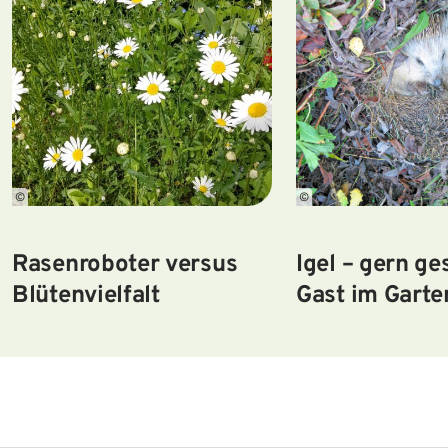
©
©
Rasenroboter versus
Igel – gern g
Blütenvielfalt
Gast im Garte