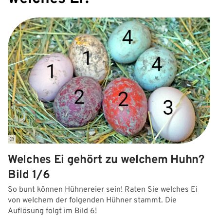
©
©
?
Welches Ei gehört zu welchem Huhn?
W
Bild 1/6
B
n,
So bunt können Hühnereier sein! Raten Sie welches Ei
D
von welchem der folgenden Hühner stammt. Die
un
Auflösung folgt im Bild 6!
ga