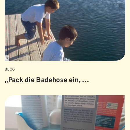
©
BLOG
„Pack die Badehose ein, …