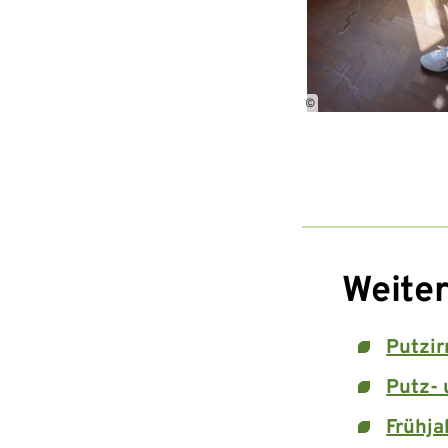
©
Weiter
Putzir
Putz- 
Frühja