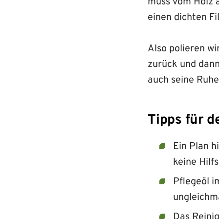
muss vom Holz 
einen dichten Fi
Also polieren w
zurück und dann
auch seine Ruh
Tipps für 
Ein Plan h
keine Hilf
Pflegeöl i
ungleichmä
Das Reinig