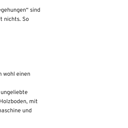
Begehungen“ sind
t nichts. So
h wohl einen
 ungeliebte
Holzboden, mit
maschine und