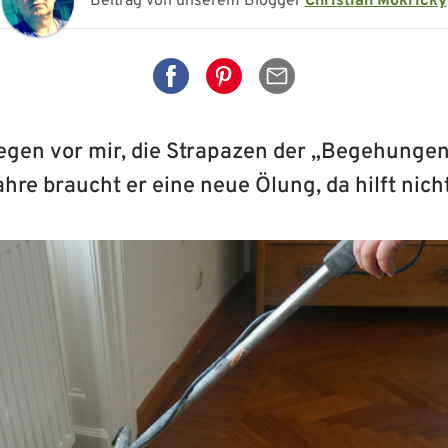
Beitrag von unserem Blogger
Christian Mokricky
Auf Facebook teilen
Auf Pinterest teilen
Per Mail senden
egen vor mir, die Strapazen der „Begehungen
hre braucht er eine neue Ölung, da hilft nich