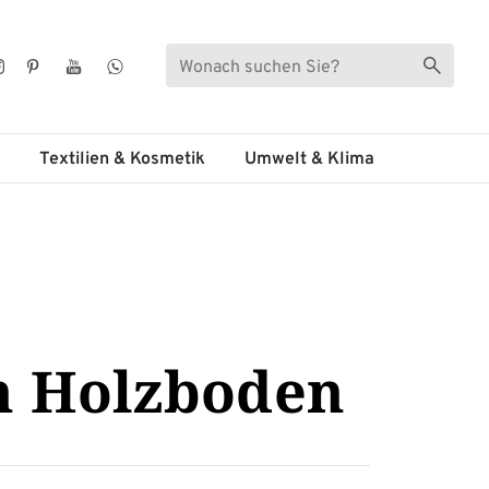
Suche
Suche s
ebook
Instagram
Pinterest
YouTube
WhatsApp
Textilien & Kosmetik
Umwelt & Klima
en Holzboden