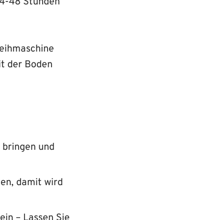
24-48 Stunden
 Leihmaschine
it der Boden
u bringen und
gen, damit wird
ein – Lassen Sie