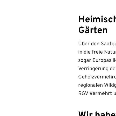
Heimisch
Gärten
Über den Saatgu
in die freie Nat
sogar Europas l
Verringerung de
Gehölzvermehrun
regionalen Wild
RGV
vermehrt
u
Wir habe