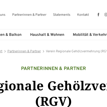
Fac
 uns
Partnerinnen & Partner
Statements
Kontakt
ten & Balkon
Haushalt & Wohnen
Mobilität & Verkehr
rt
Partnerinnen & Partner
Verein Regionale Gehölzvermehrung (RG
PARTNERINNEN & PARTNER
egionale Gehölzv
(RGV)