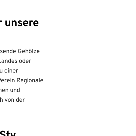
r unsere
usende Gehölze
 Landes oder
u einer
Verein Regionale
hen und
h von der
Stv.