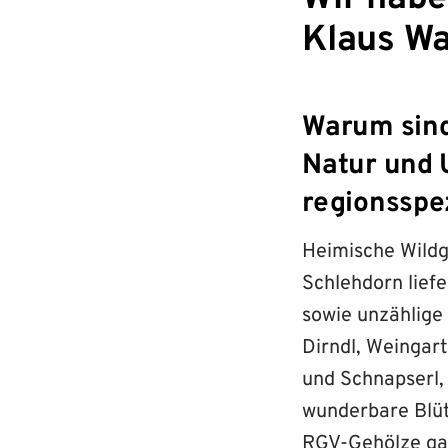
Klaus Wa
Warum sind
Natur und 
regionsspe
Heimische Wildge
Schlehdorn lief
sowie unzählige
Dirndl, Weingar
und Schnapserl,
wunderbare Blüt
RGV-Gehölze gar