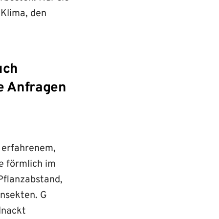
 Klima, den
uch
e Anfragen
 erfahrenem,
e förmlich im
Pflanzabstand,
Insekten. G
lnackt