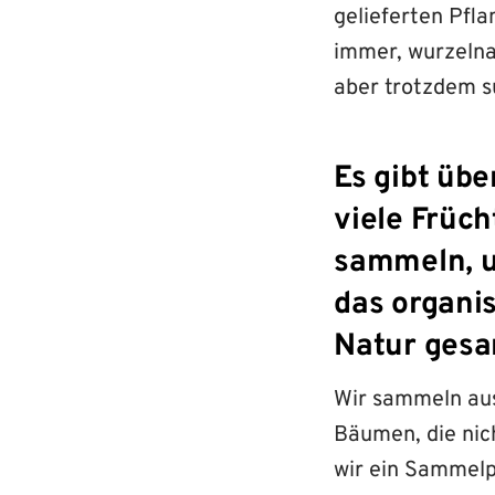
gelieferten Pfl
immer, wurzelna
aber trotzdem 
Es gibt üb
viele Früc
sammeln, u
das organis
Natur ges
Wir sammeln aus
Bäumen, die nic
wir ein Sammelp