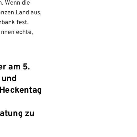
n. Wenn die
anzen Land aus,
nbank fest.
Innen echte,
er am 5.
n und
 Heckentag
ratung zu