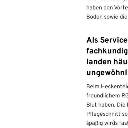
haben den Vorte
Boden sowie die
Als Service
fachkundig
landen häu
ungewöhnli
Beim Heckentele
freundlichem RG
Blut haben. Die
Pflegeschnitt s
´spaßig wird´s f