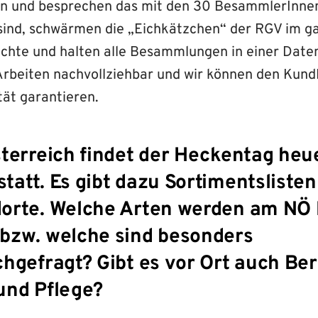
en und besprechen das mit den 30 BesammlerInne
f sind, schwärmen die „Eichkätzchen“ der RGV im g
chte und halten alle Besammlungen in einer Date
 Arbeiten nachvollziehbar und wir können den Kund
tät garantieren.
sterreich findet der Heckentag heu
att. Es gibt dazu Sortimentsliste
orte. Welche Arten werden am NÖ
bzw. welche sind besonders
chgefragt? Gibt es vor Ort auch Be
und Pflege?