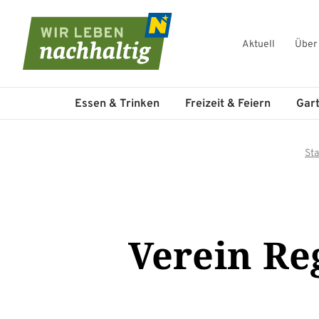
Aktuell
Über
Navigation überspringen
Essen & Trinken
Freizeit & Feiern
Gar
Sta
Verein R