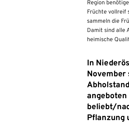
Region benötig
Früchte vollrei
sammeln die Frü
Damit sind alle
heimische Quali
In Niederö
November st
Abholstand
angeboten 
beliebt/na
Pflanzung 