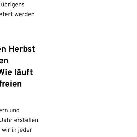
 übrigens
iefert werden
en Herbst
en
ie läuft
freien
hern und
Jahr erstellen
wir in jeder