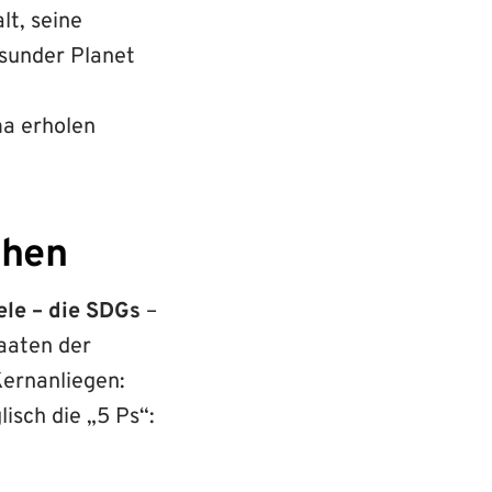
lt, seine
esunder Planet
ma erholen
chen
ele – die SDGs
–
taaten der
Kernanliegen:
isch die „5 Ps“: