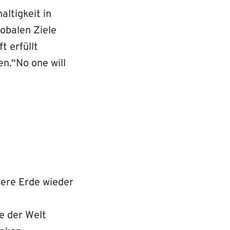
ltigkeit in
lobalen Ziele
t erfüllt
n.“No one will
sere Erde wieder
e der Welt