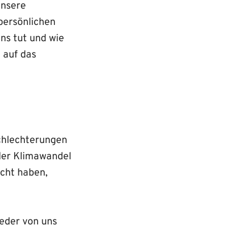
unsere
persönlichen
uns tut und wie
 auf das
schlechterungen
der Klimawandel
acht haben,
eder von uns