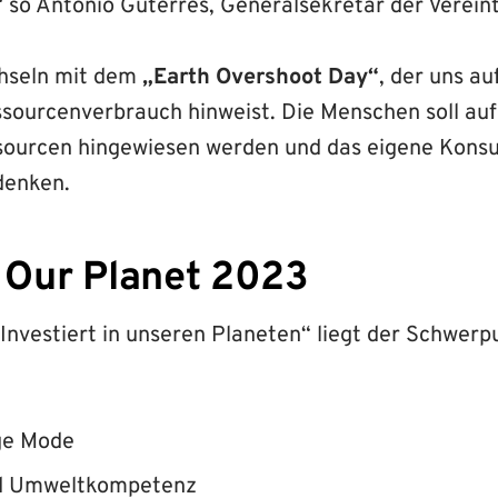
“ so António Guterres, Generalsekretär der Verein
chseln mit dem
„Earth Overshoot Day“
, der uns au
ourcenverbrauch hinweist. Die Menschen soll auf
sourcen hingewiesen werden und das eigene Kons
rdenken.
n Our Planet 2023
Investiert in unseren Planeten“ liegt der Schwerp
ge Mode
nd Umweltkompetenz