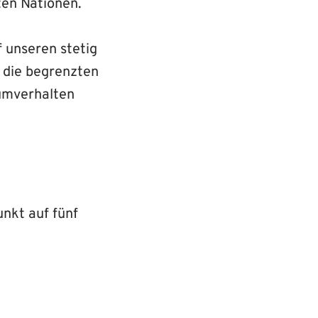
ten Nationen.
f unseren stetig
 die begrenzten
umverhalten
unkt auf fünf