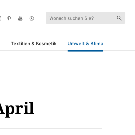
Suche
Suche s
ebook
Instagram
Pinterest
YouTube
WhatsApp
Textilien & Kosmetik
Umwelt & Klima
April