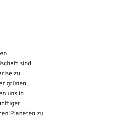
ten
schaft sind
rise zu
er grünen,
n uns in
ünftiger
eren Planeten zu
.