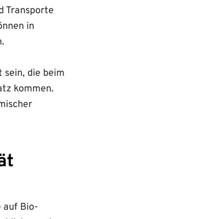
d Transporte
können in
.
 sein, die beim
satz kommen.
emischer
ät
 auf Bio-