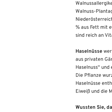
Walnussallergike
Walnuss-Plantag
Niederösterreic
% aus Fett mit 
sind reich an V
Haselnüsse
werd
aus privaten Gär
Haselnuss“ und 
Die Pflanze wurz
Haselnüsse enth
Eiweiß und die M
Wussten Sie, d