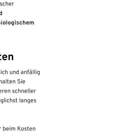
scher
d
biologischem
ten
ich und anfällig
halten Sie
eren schneller
glichst langes
er beim Kosten