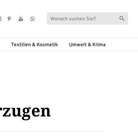
Suche
Suche s
ebook
Instagram
Pinterest
YouTube
WhatsApp
Textilien & Kosmetik
Umwelt & Klima
rzugen