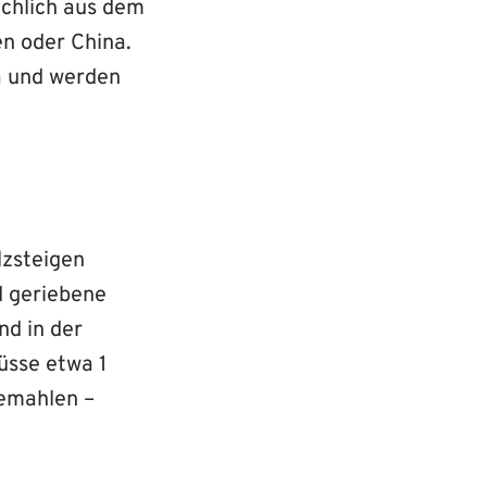
ächlich aus dem
n oder China.
a und werden
lzsteigen
nd geriebene
nd in der
üsse etwa 1
emahlen –