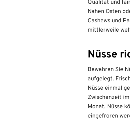
Qualität und fa
Nahen Osten ode
Cashews und Pa
mittlerweile we
Nüsse ri
Bewahren Sie Nü
aufgelegt. Frisc
Nüsse einmal geö
Zwischenzeit im
Monat. Nüsse k
eingefroren wer