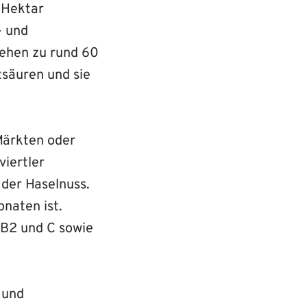
0 Hektar
- und
tehen zu rund 60
tsäuren und sie
Märkten oder
viertler
 der Haselnuss.
onaten ist.
 B2 und C sowie
 und