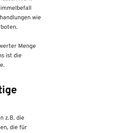
himmelbefall
ehandlungen wie
rboten.
nswerter Menge
s ist die
e.
tige
n z.B. die
n, die für