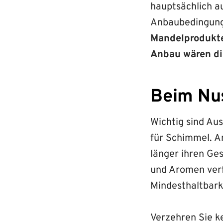
hauptsächlich 
Anbaubedingung
Mandelprodukte
Anbau wären di
Beim Nus
Wichtig sind Aus
für Schimmel. A
länger ihren Ge
und Aromen verf
Mindesthaltbar
Verzehren Sie k