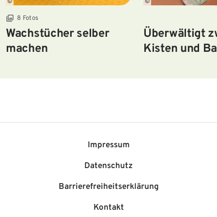
©
©
8 Fotos
Wachstücher selber
Überwältigt 
machen
Kisten und B
– vom Chaos e
werdenden Mu
Impressum
Datenschutz
Barriere­freiheits­erklärung
Kontakt