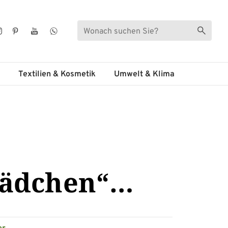
Suche
Suche s
ebook
Instagram
Pinterest
YouTube
WhatsApp
Textilien & Kosmetik
Umwelt & Klima
Mädchen“…