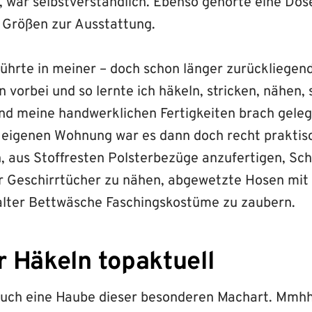
, war selbstverständlich. Ebenso gehörte eine Dos
n Größen zur Ausstattung.
führte in meiner – doch schon länger zurückliegen
vorbei und so lernte ich häkeln, stricken, nähen,
sind meine handwerklichen Fertigkeiten brach geleg
n eigenen Wohnung war es dann doch recht prakti
n, aus Stoffresten Polsterbezüge anzufertigen, Sc
 Geschirrtücher zu nähen, abgewetzte Hosen mit
alter Bettwäsche Faschingskostüme zu zaubern.
 Häkeln topaktuell
 auch eine Haube dieser besonderen Machart. Mmhh