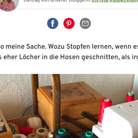
Beitrag von unserer Bloggerin
Christa Ruspeckhof
Auf Facebook teilen
Auf Pinterest teilen
Per Mail senden
so meine Sache. Wozu Stopfen lernen, wenn 
 eher Löcher in die Hosen geschnitten, als irg