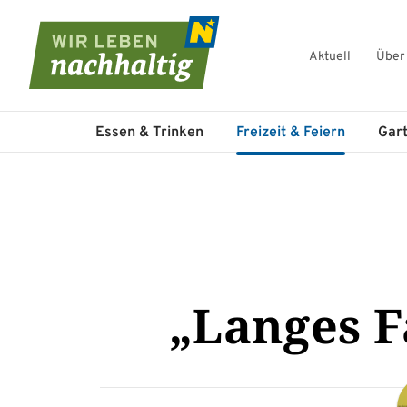
Aktuell
Über
Navigation überspringen
Essen & Trinken
Freizeit & Feiern
Gar
„Langes 