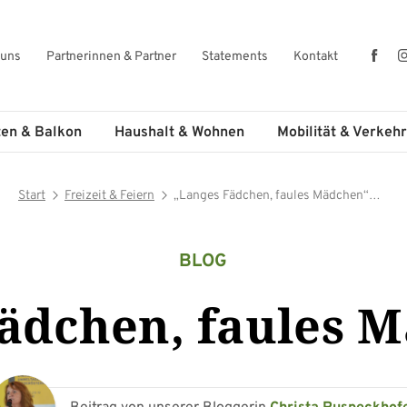
Fac
 uns
Partnerinnen & Partner
Statements
Kontakt
ten & Balkon
Haushalt & Wohnen
Mobilität & Verkehr
Start
Freizeit & Feiern
„Langes Fädchen, faules Mädchen“…
BLOG
Fädchen, faules 