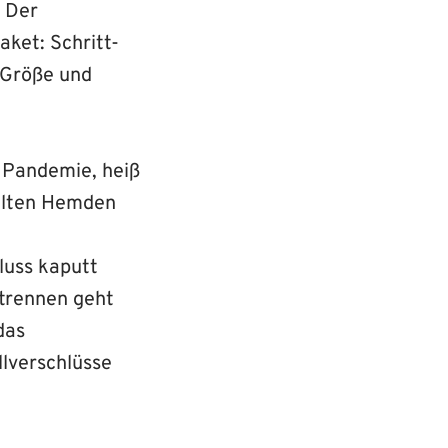
? Der
ket: Schritt-
n Größe und
 Pandemie, heiß
 alten Hemden
luss kaputt
strennen geht
das
lverschlüsse