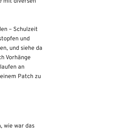
e mit diversen
den – Schulzeit
 stopfen und
en, und siehe da
sch Vorhänge
hlaufen an
 einem Patch zu
, wie war das