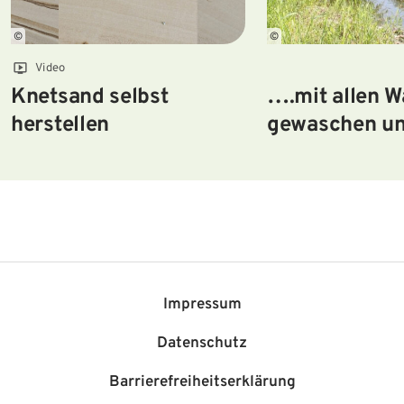
©
©
Video
Knetsand selbst
….mit allen W
herstellen
gewaschen un
vielen Flüsse
Impressum
Datenschutz
Barriere­freiheits­erklärung