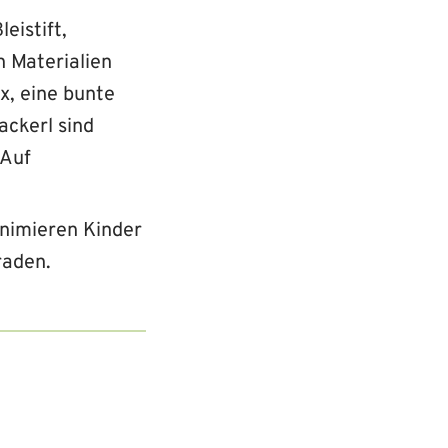
leistift,
n Materialien
x, eine bunte
ackerl sind
 Auf
animieren Kinder
raden.