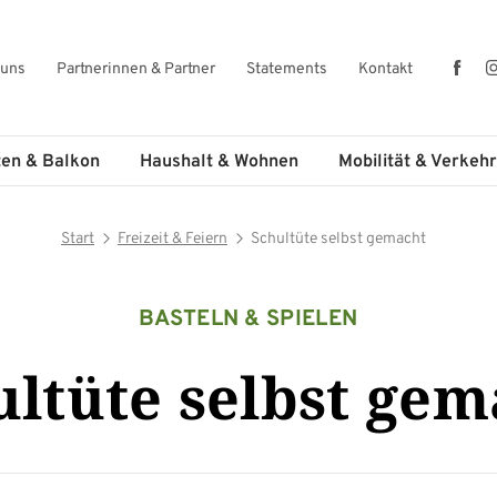
Fac
 uns
Partnerinnen & Partner
Statements
Kontakt
ten & Balkon
Haushalt & Wohnen
Mobilität & Verkehr
Start
Freizeit & Feiern
Schultüte selbst gemacht
BASTELN & SPIELEN
ultüte selbst gem