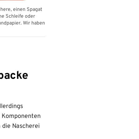
chere, einen Spagat
Um einen geraden Viertelkreis zu zeichne
ne Schleife oder
den Faden mit einem Lineal ab, dass er 6
rundpapier. Wir haben
 packe
llerdings
re Komponenten
 die Nascherei