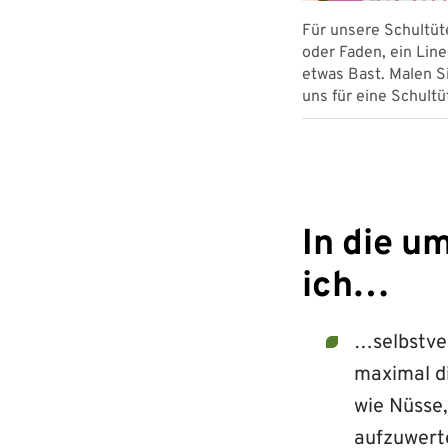
e Schultüte aus dem schönes Filmposter
Für unsere Schultüt
 aber je Lust und Laune mit
oder Faden, ein Line
yclingmaterialien wie Knöpfe, alte
etwas Bast. Malen Si
uns für eine Schult
In die u
ich…
…selbstve
maximal d
wie Nüsse,
aufzuwert