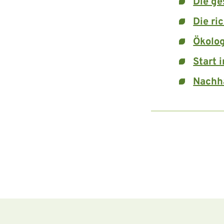
Die ge
Die ri
Ökolo
Start 
Nachha