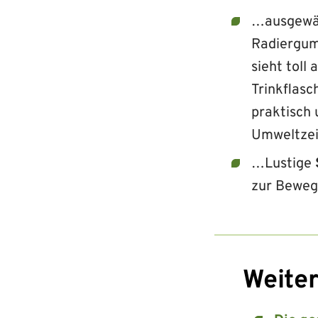
…ausgewä
Radiergumm
sieht toll
Trinkflasc
praktisch 
Umweltzei
…Lustige
zur Beweg
Weiter