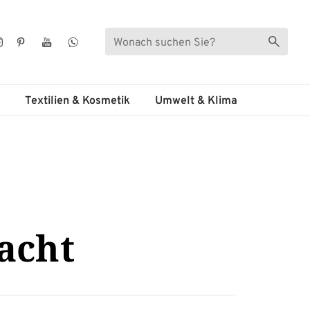
Suche
Suche s
ebook
Instagram
Pinterest
YouTube
WhatsApp
Textilien & Kosmetik
Umwelt & Klima
acht