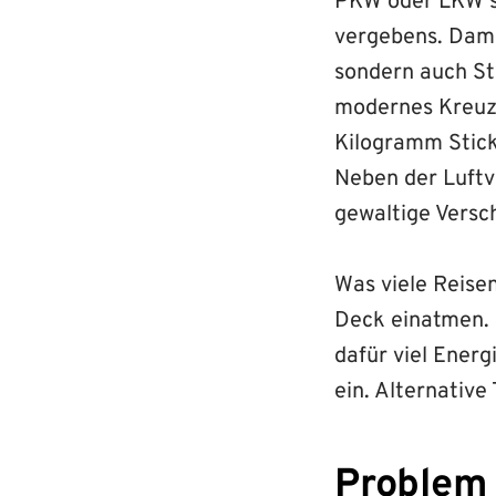
PKW oder LKW su
vergebens. Dami
sondern auch St
modernes Kreuzf
Kilogramm Stick
Neben der Luftv
gewaltige Vers
Was viele Reisen
Deck einatmen. I
dafür viel Ener
ein. Alternative
Problem