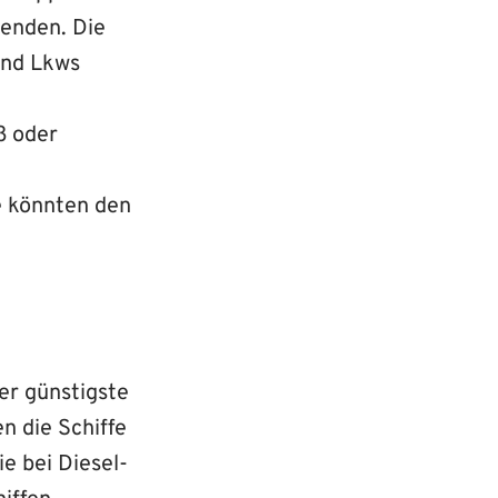
wenden. Die
und Lkws
ß oder
e könnten den
er günstigste
n die Schiffe
e bei Diesel-