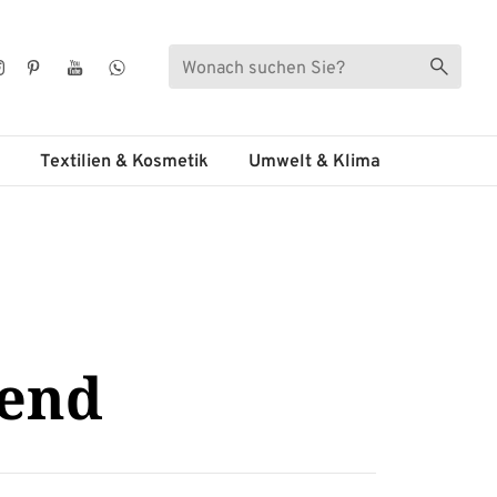
Suche
Suche s
ebook
Instagram
Pinterest
YouTube
WhatsApp
Textilien & Kosmetik
Umwelt & Klima
rend