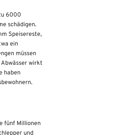
 zu 6000
me schädigen.
amm Speisereste,
twa ein
Mengen müssen
r Abwässer wirkt
le haben
esbewohnern.
e fünf Millionen
Schlepper und