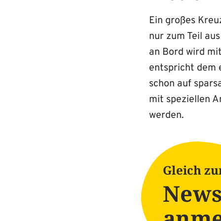
Ein großes Kreuz
nur zum Teil au
an Bord wird mi
entspricht dem 
schon auf spar
mit speziellen 
werden.
Gleich z
News
anme