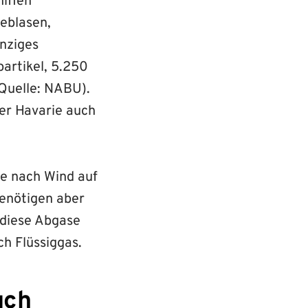
iffen
geblasen,
inziges
artikel, 5.250
Quelle: NABU).
er Havarie auch
je nach Wind auf
benötigen aber
 diese Abgase
ch Flüssiggas.
uch