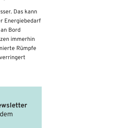
asser. Das kann
r Energiebedarf
 an Bord
etzen immerhin
mierte Rümpfe
verringert
wsletter
f dem