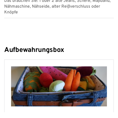
Das brauchen Sie: 1 oder 2 alte Jeans, Schere, Maßband,
Vo
Nähmaschine, Nähseide, alter Reißverschluss oder
am
Knöpfe
Ho
Bu
Na
Aufbewahrungsbox