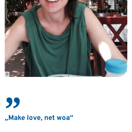
©
„Make love, net woa“