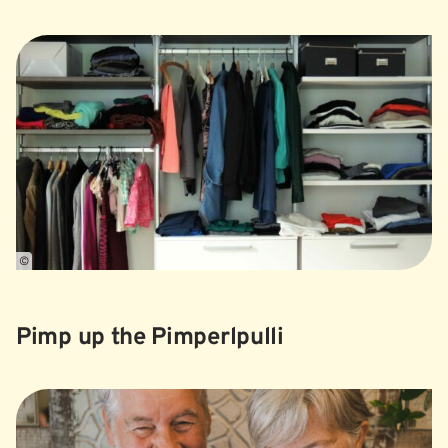
©
Pimp up the Pimperlpulli